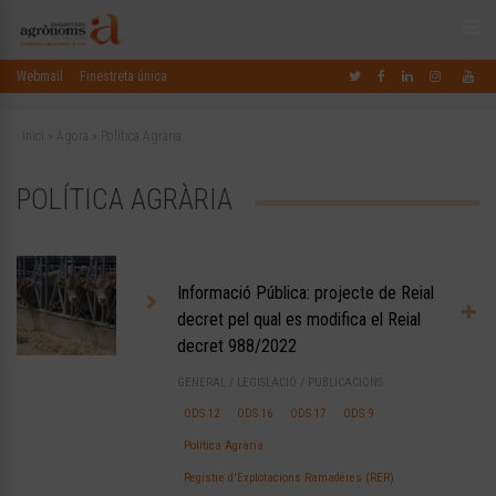
Webmail
Finestreta única
Inici
»
Àgora
»
Política Agrària
POLÍTICA AGRÀRIA
Informació Pública: projecte de Reial
decret pel qual es modifica el Reial
decret 988/2022
GENERAL
/
LEGISLACIÓ
/
PUBLICACIONS
ODS 12
ODS 16
ODS 17
ODS 9
Política Agrària
Registre d'Explotacions Ramaderes (RER)