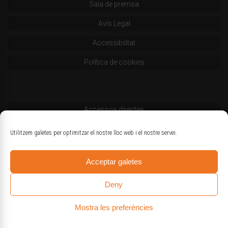
Sala de premsa
Avís Legal
Accessibilitat
Política de cookies
Accessos directes
Codi deontològic
Utilitzem galetes per optimitzar el nostre lloc web i el nostre servei.
Estatuts
Acceptar galetes
Logotips oficials
Deny
Mostra les preferències
© Col·legi d'Enginyers Agrònoms de Catalunya