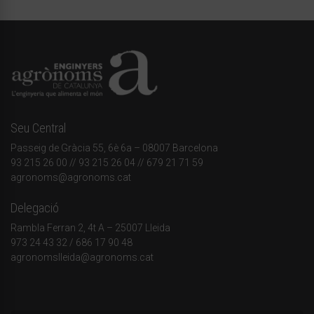
Seu Central
Passeig de Gràcia 55, 6è 6a – 08007 Barcelona
93 215 26 00
// 93 215 26 04 // 679 21 71 59
agronoms@agronoms.cat
Delegació
Rambla Ferran 2, 4t A – 25007 Lleida
973 24 43 32
/
686 17 90 48
agronomslleida@agronoms.cat