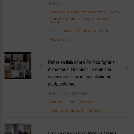
GENERAL
Legislació (Lleis Reglaments Normatives i Decrets)
Ministeri d’Agricultura Pesca i Alimentació
(MAPA)
ODS 12
ODS 8
Participació Ciutadana
Política Agrària
Debat en línia sobre Política Agrària i
Alimentària. Eleccions 14F: un nou
escenari en la producció d’aliments
postpandèmia.
GENERAL
/
SALA DE PREMSA
Activitats
Debat
Eleccions
Mitjans de Comunicació
Política Agrària
Crònica del debat de Política Agrària