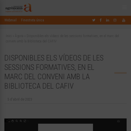
Webmail
Finestreta única
Inici
»
Àgora
»
Disponibles els vídeos de les sessions formatives, en el marc del
conveni amb la Biblioteca del CAFIV
DISPONIBLES ELS VÍDEOS DE LES
SESSIONS FORMATIVES, EN EL
MARC DEL CONVENI AMB LA
BIBLIOTECA DEL CAFIV
5 d'abril de 2023