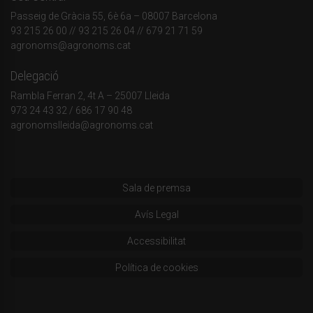
Passeig de Gràcia 55, 6è 6a – 08007 Barcelona
93 215 26 00
// 93 215 26 04 // 679 21 71 59
agronoms@agronoms.cat
Delegació
Rambla Ferran 2, 4t A – 25007 Lleida
973 24 43 32
/
686 17 90 48
agronomslleida@agronoms.cat
Sala de premsa
Avís Legal
Accessibilitat
Política de cookies