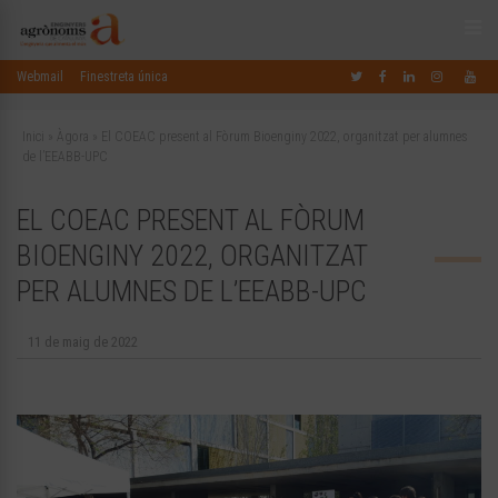
Webmail
Finestreta única
Inici
»
Àgora
»
El COEAC present al Fòrum Bioenginy 2022, organitzat per alumnes
de l’EEABB-UPC
EL COEAC PRESENT AL FÒRUM
BIOENGINY 2022, ORGANITZAT
PER ALUMNES DE L’EEABB-UPC
11 de maig de 2022