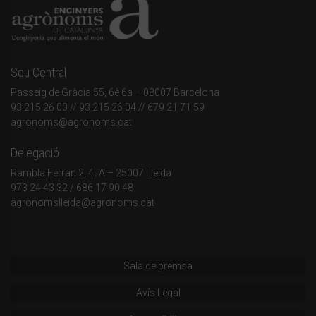
Seu Central
Passeig de Gràcia 55, 6è 6a – 08007 Barcelona
93 215 26 00
// 93 215 26 04 // 679 21 71 59
agronoms@agronoms.cat
Delegació
Rambla Ferran 2, 4t A – 25007 Lleida
973 24 43 32
/
686 17 90 48
agronomslleida@agronoms.cat
Sala de premsa
Avís Legal