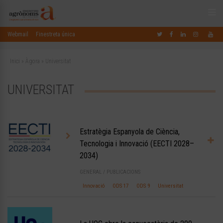
Webmail
Finestreta única
Inici
»
Àgora
»
Universitat
UNIVERSITAT
Estratègia Espanyola de Ciència,
Tecnologia i Innovació (EECTI 2028–
2034)
GENERAL
/
PUBLICACIONS
Innovació
ODS 17
ODS 9
Universitat