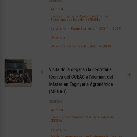
GENERAL
Alumnat
Escola d'Enginyeria Agroalimentària i de
Biosistemes de Barcelona (EEABB)
Estudiants
Fòrum Bioenginy
ODS 4
ODS 8
Universitat
Universitat Politècnica de Catalunya (UPC)
Visita de la degana i la secretària
tècnica del COEAC a l’alumnat del
Màster en Enginyeria Agronòmica
(MENAG)
GENERAL
Alumnat
Escola Tècnica Superior d'Enginyeria Agrària
(ETSEA)
Estudiants
Màster Interuniversitari en Enginyeria Agronòmica