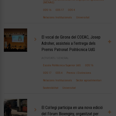
(MENAG)
ODS 16
ODS 17
ODS 4
Relacions Institucionals
Universitat
El vocal de Girona del COEAC, Josep
Adroher, assisteix a l’entrega dels
Premis Patronat Politècnica UdG
ACTIVITATS
/
GENERAL
Escola Politècnica Superior UdG
ODS 16
ODS 17
ODS 4
Premis i Distincions
Relacions Institucionals
Sector agroalimentari
Sostenibilitat
Universitat
El Col·legi participa en una nova edició
del Fòrum Bioenginy, organitzat per