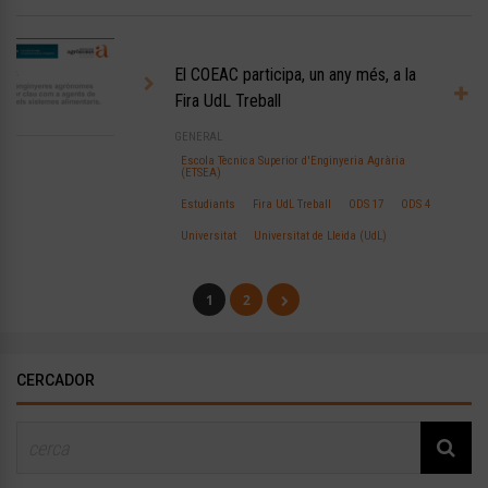
El COEAC participa, un any més, a la
Fira UdL Treball
GENERAL
Escola Tècnica Superior d'Enginyeria Agrària
(ETSEA)
Estudiants
Fira UdL Treball
ODS 17
ODS 4
Universitat
Universitat de Lleida (UdL)
1
2
CERCADOR