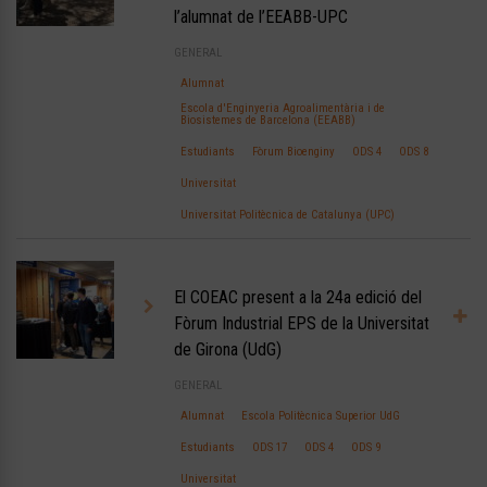
l’alumnat de l’EEABB-UPC
GENERAL
Alumnat
Escola d'Enginyeria Agroalimentària i de
Biosistemes de Barcelona (EEABB)
Estudiants
Fòrum Bioenginy
ODS 4
ODS 8
Universitat
Universitat Politècnica de Catalunya (UPC)
El COEAC present a la 24a edició del
Fòrum Industrial EPS de la Universitat
de Girona (UdG)
GENERAL
Alumnat
Escola Politècnica Superior UdG
Estudiants
ODS 17
ODS 4
ODS 9
Universitat