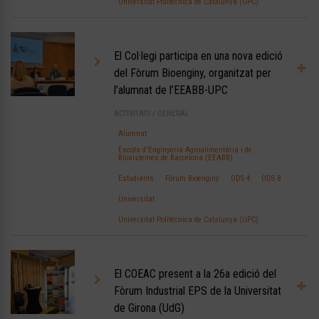
Universitat Politècnica de Catalunya (UPC)
El Col·legi participa en una nova edició
del Fòrum Bioenginy, organitzat per
l’alumnat de l’EEABB-UPC
ACTIVITATS
/
GENERAL
Alumnat
Escola d'Enginyeria Agroalimentària i de
Biosistemes de Barcelona (EEABB)
Estudiants
Fòrum Bioenginy
ODS 4
ODS 8
Universitat
Universitat Politècnica de Catalunya (UPC)
El COEAC present a la 26a edició del
Fòrum Industrial EPS de la Universitat
de Girona (UdG)