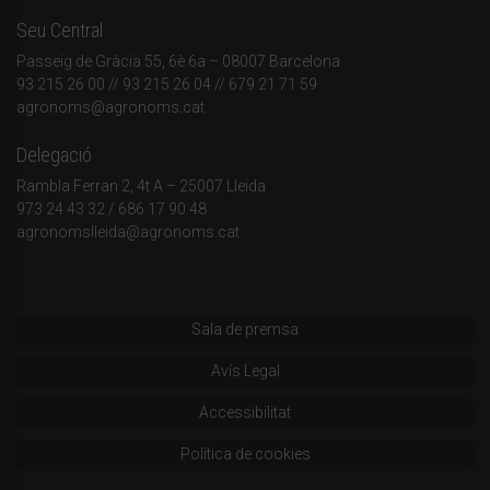
Seu Central
Passeig de Gràcia 55, 6è 6a – 08007 Barcelona
93 215 26 00
// 93 215 26 04 // 679 21 71 59
agronoms@agronoms.cat
Delegació
Rambla Ferran 2, 4t A – 25007 Lleida
973 24 43 32
/
686 17 90 48
agronomslleida@agronoms.cat
Sala de premsa
Avís Legal
Accessibilitat
Política de cookies