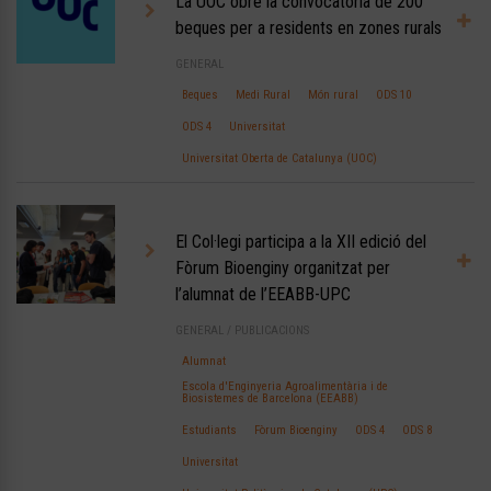
La UOC obre la convocatòria de 200
beques per a residents en zones rurals
GENERAL
Beques
Medi Rural
Món rural
ODS 10
ODS 4
Universitat
Universitat Oberta de Catalunya (UOC)
El Col·legi participa a la XII edició del
Fòrum Bioenginy organitzat per
l’alumnat de l’EEABB-UPC
GENERAL
/
PUBLICACIONS
Alumnat
Escola d'Enginyeria Agroalimentària i de
Biosistemes de Barcelona (EEABB)
Estudiants
Fòrum Bioenginy
ODS 4
ODS 8
Universitat