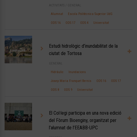
ACTIVITATS
/
GENERAL
Alumnat
Escola Politècnica Superior UdG
ODS 16
ODS 17
ODS 4
Universitat
Estudi hidrològic d’inundabilitat de la
ciutat de Tortosa
GENERAL
Hidràulic
Inundacions
Josep Maria Franquet Bernis
ODS 16
ODS 17
ODS 8
ODS 9
Universitat
El Col·legi participa en una nova edició
del Fòrum Bioenginy, organitzat per
l’alumnat de l’EEABB-UPC