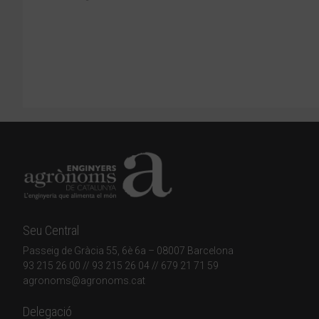
Seu Central
Passeig de Gràcia 55, 6è 6a – 08007 Barcelona
93 215 26 00
// 93 215 26 04 // 679 21 71 59
agronoms@agronoms.cat
Delegació