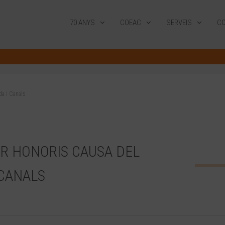
70 ANYS
COEAC
SERVEIS
CO
da i Canals
R HONORIS CAUSA DEL
 CANALS