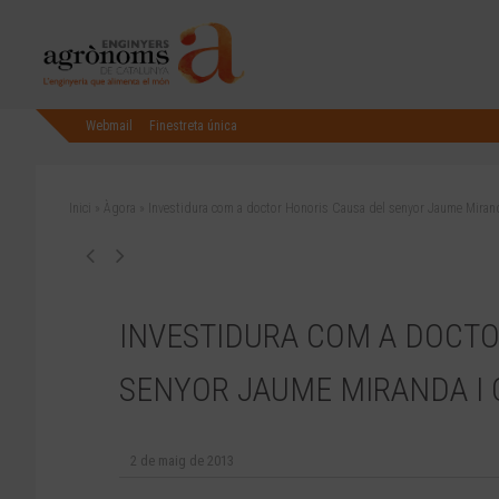
Webmail
Finestreta única
Inici
»
Àgora
»
Investidura com a doctor Honoris Causa del senyor Jaume Miran
INVESTIDURA COM A DOCTO
SENYOR JAUME MIRANDA I
2 de maig de 2013