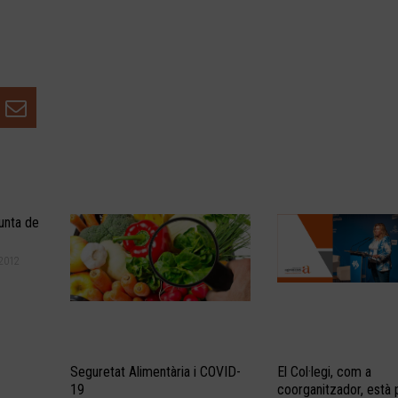
unta de
2012
Seguretat Alimentària i COVID-
El Col·legi, com a
19
coorganitzador, està 