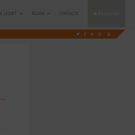
L·LEGIA’T
ÀGORA
CONTACTE
Àrea privada