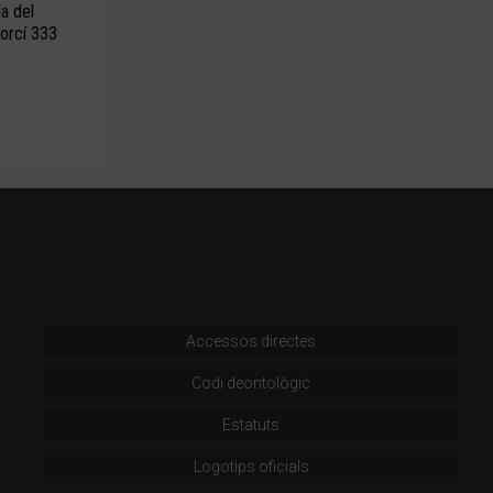
da del
24 de desembre de 2008
30 de març de 2023
orcí 333
Accessos directes
Codi deontològic
Estatuts
Logotips oficials