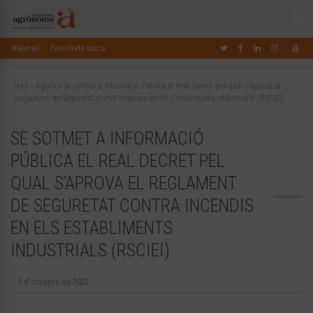
Webmail
Finestreta única
Inici
»
Àgora
»
Se sotmet a Informació Pública el Real Decret pel qual s’aprova el
Reglament de Seguretat contra Incendis en els Establiments Industrials (RSCIEI)
SE SOTMET A INFORMACIÓ
PÚBLICA EL REAL DECRET PEL
QUAL S’APROVA EL REGLAMENT
DE SEGURETAT CONTRA INCENDIS
EN ELS ESTABLIMENTS
INDUSTRIALS (RSCIEI)
5 d'octubre de 2022