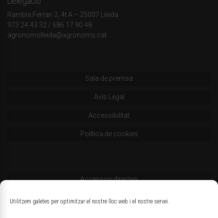
Delegació
Rambla Ferran 2, 4t A – 25007 Lleida
973 24 43 32
/
686 17 90 48
agronomslleida@agronoms.cat
Sala de premsa
Avís Legal
Accessibilitat
Política de cookies
Accessos directes
Codi deontològic
Utilitzem galetes per optimitzar el nostre lloc web i el nostre servei.
Estatuts