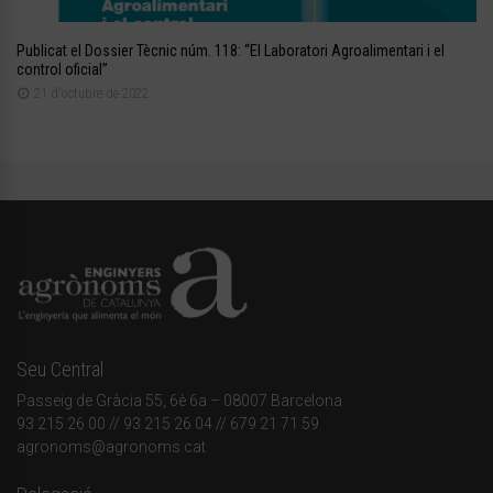
Publicat el Dossier Tècnic núm. 118: “El Laboratori Agroalimentari i el
control oficial”
21 d'octubre de 2022
Seu Central
Passeig de Gràcia 55, 6è 6a – 08007 Barcelona
93 215 26 00
// 93 215 26 04 // 679 21 71 59
agronoms@agronoms.cat