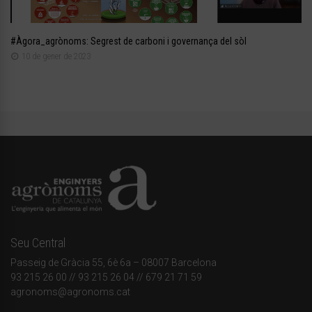
#Àgora_agrònoms: Segrest de carboni i governança del sòl
10 de gener de 2023
Seu Central
Passeig de Gràcia 55, 6è 6a – 08007 Barcelona
93 215 26 00
// 93 215 26 04 // 679 21 71 59
agronoms@agronoms.cat