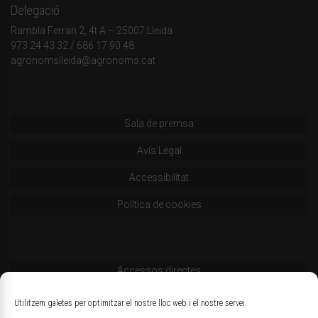
Delegació
Rambla Ferran 2, 4t A – 25007 Lleida
973 24 43 32
/
686 17 90 48
agronomslleida@agronoms.cat
Sala de premsa
Avís Legal
Accessibilitat
Política de cookies
Accessos directes
Codi deontològic
Utilitzem galetes per optimitzar el nostre lloc web i el nostre servei.