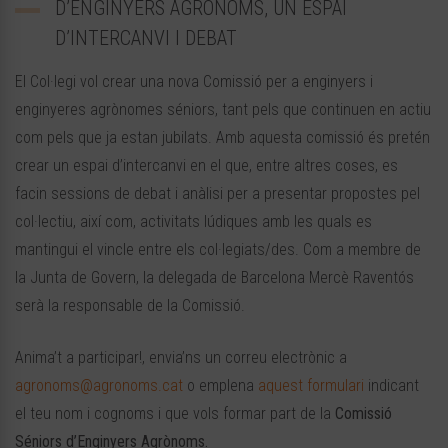
D’ENGINYERS AGRÒNOMS, UN ESPAI
D’INTERCANVI I DEBAT
El Col·legi vol crear una nova Comissió per a enginyers i
enginyeres agrònomes séniors, tant pels que continuen en actiu
com pels que ja estan jubilats. Amb aquesta comissió és pretén
crear un espai d’intercanvi en el que, entre altres coses, es
facin sessions de debat i anàlisi per a presentar propostes pel
col·lectiu, així com, activitats lúdiques amb les quals es
mantingui el vincle entre els col·legiats/des. Com a membre de
la Junta de Govern, la delegada de Barcelona Mercè Raventós
serà la responsable de la Comissió.
Anima’t a participar!, envia’ns un correu electrònic a
agronoms@agronoms.cat
o emplena
aquest formulari
indicant
el teu nom i cognoms i que vols formar part de la
Comissió
Séniors d’Enginyers Agrònoms.