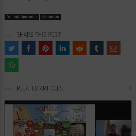
Comissió Agrosèniors
Comissions
SHARE THIS POST
RELATED ARTICLES