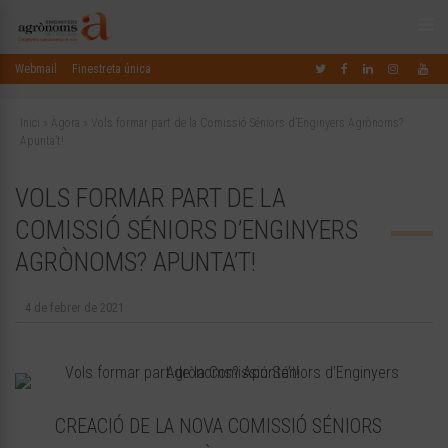
Webmail
Finestreta única
Inici
»
Àgora
»
Vols formar part de la Comissió Séniors d’Enginyers Agrònoms?
Apunta’t!
VOLS FORMAR PART DE LA
COMISSIÓ SÉNIORS D’ENGINYERS
AGRÒNOMS? APUNTA’T!
4 de febrer de 2021
CREACIÓ DE LA NOVA COMISSIÓ SÉNIORS