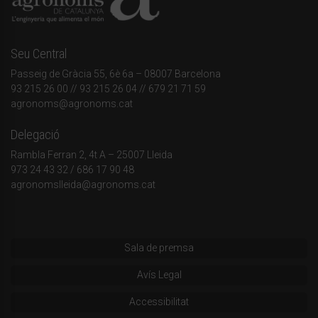
Seu Central
Passeig de Gràcia 55, 6è 6a – 08007 Barcelona
93 215 26 00
// 93 215 26 04 // 679 21 71 59
agronoms@agronoms.cat
Delegació
Rambla Ferran 2, 4t A – 25007 Lleida
973 24 43 32
/
686 17 90 48
agronomslleida@agronoms.cat
Sala de premsa
Avís Legal
Accessibilitat