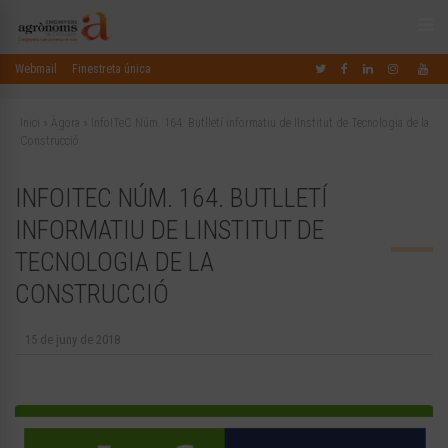
Webmail
Finestreta única
Inici
»
Àgora
»
InfoITeC Núm. 164. Butlletí informatiu de lInstitut de Tecnologia de la
Construcció
INFOITEC NÚM. 164. BUTLLETÍ
INFORMATIU DE LINSTITUT DE
TECNOLOGIA DE LA
CONSTRUCCIÓ
15 de juny de 2018