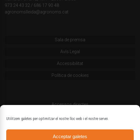
973 24 43 32
/
686 17 90 48
agronomslleida@agronoms.cat
Sala de premsa
Avís Legal
Accessibilitat
Política de cookies
Accessos directes
Codi deontològic
Utilitzem galetes per optimitzar el nostre lloc web i el nostre servei.
Estatuts
Acceptar galetes