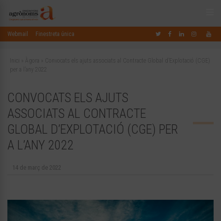
Webmail
Finestreta única
Inici
»
Àgora
»
Convocats els ajuts associats al Contracte Global d’Explotació (CGE)
per a l’any 2022
CONVOCATS ELS AJUTS
ASSOCIATS AL CONTRACTE
GLOBAL D’EXPLOTACIÓ (CGE) PER
A L’ANY 2022
14 de març de 2022