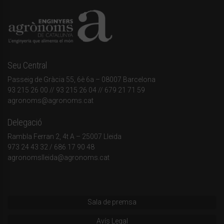
Seu Central
Passeig de Gràcia 55, 6è 6a – 08007 Barcelona
93 215 26 00
// 93 215 26 04 // 679 21 71 59
agronoms@agronoms.cat
Delegació
Rambla Ferran 2, 4t A – 25007 Lleida
973 24 43 32
/
686 17 90 48
agronomslleida@agronoms.cat
Sala de premsa
Avís Legal