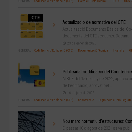
GENERAL
Codi Tècnic d'Edificació (CTE)
Exercici Professional
ODS 8
ODS 9
Actualizació de normativa del CTE
Actualització Documents Bàsics del Codi
documents del CTE següents: Docum...
23 de gener de 2023
GENERAL
Codi Tècnic d'Edificació (CTE)
Documentació Tècnica
Incendis
O
Publicada modificació del Codi tècnic 
Al BOE del 15 de juny de 2022, apareix p
de l’edificació, aprovat pel ...
16 de juny de 2022
GENERAL
Codi Tècnic d'Edificació (CTE)
Construcció
Legislació (Lleis Regla
Nou marc normatiu d’estructures: Convi
El passat 10 d’agost de 2021 es va publi