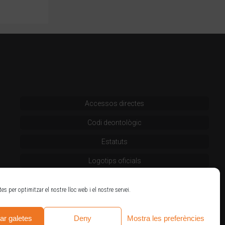
Accessos directes
Codi deontològic
Estatuts
Logotips oficials
tes per optimitzar el nostre lloc web i el nostre servei.
ar galetes
Deny
Mostra les preferències