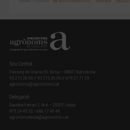
GENERAL
/
LEGISLACIÓ
Codi Tècnic d'Edificació (CTE)
Construcció
Legislació
Seu Central
Passeig de Gràcia 55, 6è 6a – 08007 Barcelona
93 215 26 00
// 93 215 26 04 // 679 21 71 59
agronoms@agronoms.cat
Delegació
Rambla Ferran 2, 4t A – 25007 Lleida
973 24 43 32
/
686 17 90 48
agronomslleida@agronoms.cat