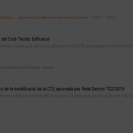
Edificació
Legislació (Lleis Reglaments Normatives i Decrets)
ODS 11
ODS 9
ó del Codi Tècnic Edificació
oluntari d’aplicació de les modificacions del CTE aprovades en el Reial dec
(Lleis Reglaments Normatives i Decrets)
s de la modificació de la CTE aprovada per Reial Decret 732/2019
Conceptes bàsics de la modificació del CTE aprovada pel Reial Decret 732/20
...