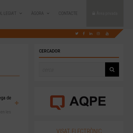
L·LEGIA’T
ÀGORA
CONTACTE
Àrea privada
CERCADOR
ega de
en les
VISAT ELECTRÒNIC