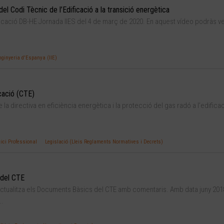
el Codi Tècnic de l’Edificació a la transició energètica
ificació DB-HE Jornada IIES del 4 de març de 2020. En aquest vídeo podràs v
Enginyeria d'Espanya (IIE)
icació (CTE)
 la directiva en eficiència energètica i la protecció del gas radó a l’edifica
cici Professional
Legislació (Lleis Reglaments Normatives i Decrets)
 del CTE
actualitza els Documents Bàsics del CTE amb comentaris. Amb data juny 201
..