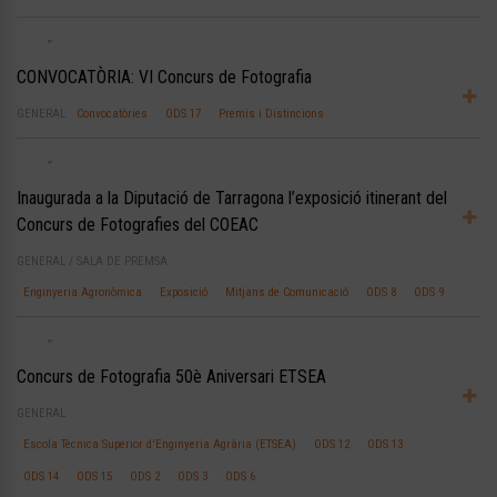
CONVOCATÒRIA: VI Concurs de Fotografia
GENERAL
Convocatòries
ODS 17
Premis i Distincions
Inaugurada a la Diputació de Tarragona l’exposició itinerant del
Concurs de Fotografies del COEAC
GENERAL
/
SALA DE PREMSA
Enginyeria Agronòmica
Exposició
Mitjans de Comunicació
ODS 8
ODS 9
Concurs de Fotografia 50è Aniversari ETSEA
GENERAL
Escola Tècnica Superior d'Enginyeria Agrària (ETSEA)
ODS 12
ODS 13
ODS 14
ODS 15
ODS 2
ODS 3
ODS 6