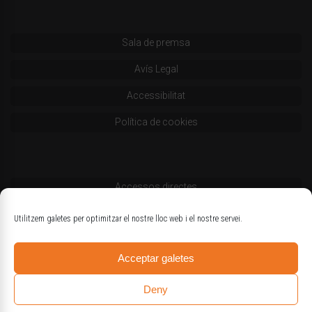
Sala de premsa
Avís Legal
Accessibilitat
Política de cookies
Accessos directes
Codi deontològic
Utilitzem galetes per optimitzar el nostre lloc web i el nostre servei.
Estatuts
Acceptar galetes
Logotips oficials
Deny