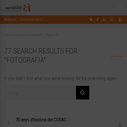
Webmail
Finestreta única
Inici
»
Has cercat fotografia
»
Pàgina 3
77 SEARCH RESULTS FOR
"FOTOGRAFIA"
If you didn't find what you were looking for try searching again.
70 anys d’història del COEAC