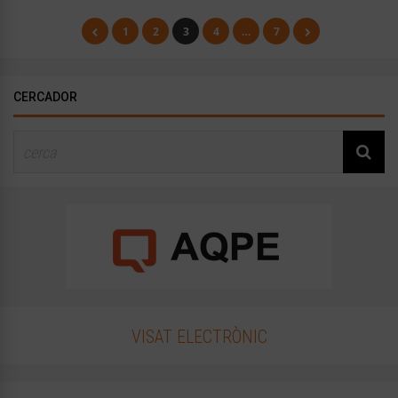
1
2
3
4
…
7
CERCADOR
VISAT ELECTRÒNIC