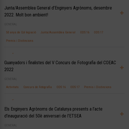
Junta/Assemblea General d’Enginyers Agrònoms, desembre
2022. Molt bon ambient!
GENERAL
50 anys de Col·legiació
Junta/Assemblea General
ODS 16
ODS 17
Premis i Distincions
Guanyadors i finalistes del V Concurs de Fotografia del COEAC
2022
GENERAL
Activitats
Concurs de Fotografia
ODS 16
ODS 17
Premis i Distincions
Els Enginyers Agrònoms de Catalunya presents a l’acte
d’inauguració del 50è aniversari de l’ETSEA
GENERAL