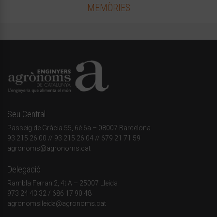
MEMÒRIES
Seu Central
Passeig de Gràcia 55, 6è 6a – 08007 Barcelona
93 215 26 00
// 93 215 26 04 // 679 21 71 59
agronoms@agronoms.cat
Delegació
Rambla Ferran 2, 4t A – 25007 Lleida
973 24 43 32
/
686 17 90 48
agronomslleida@agronoms.cat