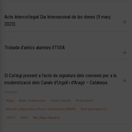
Acte Intercol·legial Dia Internacional de les dones (9 març
2023)
Trobada d’antics alumnes ETSEA
El Col·legi present a l’acte de signatura dels convenis per a la
modernització dels Canals d’Urgell i d’Aragó – Catalunya
GENERAL
Aigua
Ajuts i Subvencions
Carles Estaran
Finançament
Ministeri d’Agricultura Pesca i Alimentació (MAPA)
Next Generation EU
ODS 11
ODS 6
Reg (Regar Regadiu)