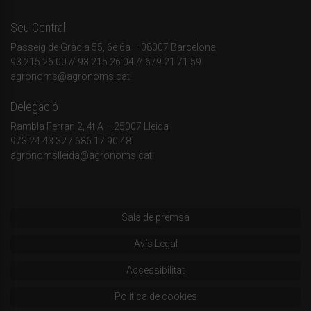
Seu Central
Passeig de Gràcia 55, 6è 6a – 08007 Barcelona
93 215 26 00
// 93 215 26 04 // 679 21 71 59
agronoms@agronoms.cat
Delegació
Rambla Ferran 2, 4t A – 25007 Lleida
973 24 43 32
/
686 17 90 48
agronomslleida@agronoms.cat
Sala de premsa
Avís Legal
Accessibilitat
Política de cookies