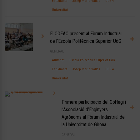
Estudiants
Josep Maria Vallès
ODS 4
Universitat
El COEAC present al Fòrum Industrial
de l’Escola Politècnica Superior UdG
GENERAL
Alumnat
Escola Politècnica Superior UdG
Estudiants
Josep Maria Vallès
ODS 4
Universitat
Primera participació del Col·legi i
l’Associació d’Enginyers
Agrònoms al Fòrum Industrial de
la Universitat de Girona
GENERAL