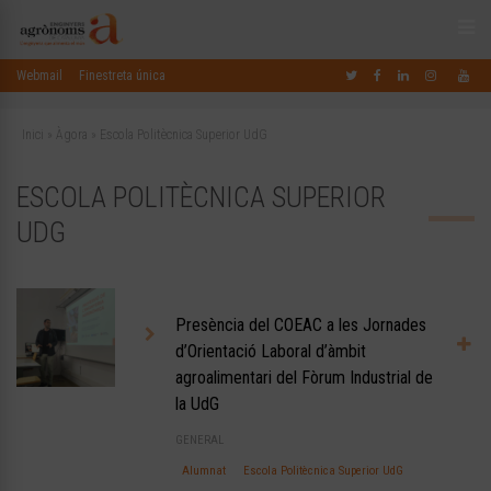
Webmail
Finestreta única
Inici
»
Àgora
»
Escola Politècnica Superior UdG
ESCOLA POLITÈCNICA SUPERIOR
UDG
Presència del COEAC a les Jornades
d’Orientació Laboral d’àmbit
agroalimentari del Fòrum Industrial de
la UdG
GENERAL
Alumnat
Escola Politècnica Superior UdG