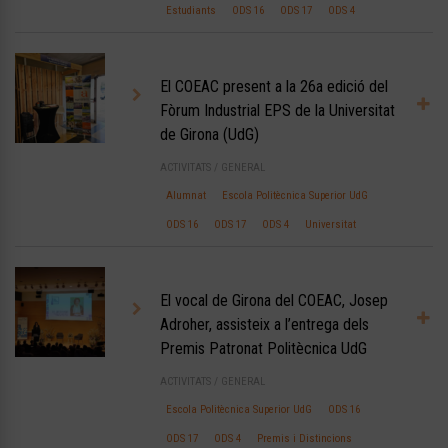
Estudiants
ODS 16
ODS 17
ODS 4
El COEAC present a la 26a edició del
Fòrum Industrial EPS de la Universitat
de Girona (UdG)
ACTIVITATS
/
GENERAL
Alumnat
Escola Politècnica Superior UdG
ODS 16
ODS 17
ODS 4
Universitat
El vocal de Girona del COEAC, Josep
Adroher, assisteix a l’entrega dels
Premis Patronat Politècnica UdG
ACTIVITATS
/
GENERAL
Escola Politècnica Superior UdG
ODS 16
ODS 17
ODS 4
Premis i Distincions