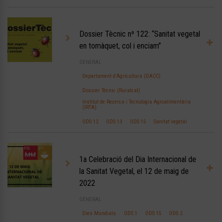
Dossier Tècnic nº 122: “Sanitat vegetal
en tomàquet, col i enciam”
GENERAL
Departament d'Agricultura (DACC)
Dossier Tècnic (Ruralcat)
Institut de Recerca i Tecnologia Agroalimentària
(IRTA)
ODS 12
ODS 13
ODS 15
Sanitat vegetal
1a Celebració del Dia Internacional de
la Sanitat Vegetal, el 12 de maig de
2022
GENERAL
Dies Mundials
ODS 1
ODS 15
ODS 2