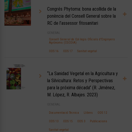
Congrés Phytoma: bona acollida de la
ponència del Consell General sobre la
RC de l’assessor fitosanitari
GENERAL
Consell General de Col·legis Oficials d'Enginyers
Agrònoms (CGCOIA)
ODS 16
ODS 17
Sanitat vegetal
“La Sanidad Vegetal en la Agricultura y
la Silvicultura: Retos y Perspectivas
para la próxima década” (R. Jiménez,
M. López, R. Albajes. 2023)
GENERAL
Documentació Tècnica
Llibres
ODS 12
ODS 13
ODS 15
ODS 3
Publicacions
Sanitat vegetal