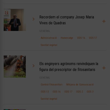
Recordem el company Josep Maria
Vives de Quadras
GENERAL
Administració
Homenatge
ODS 16
ODS 17
Sanitat vegetal
Els enginyers agrònoms reivindiquen la
figura del prescriptor de fitosanitaris
GENERAL
Control Fitosanitari
Mitjans de Comunicació
ODS 13
ODS 16
ODS 17
ODS 2
ODS 3
Sanitat vegetal