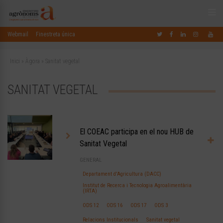
Webmail
Finestreta única
Inici
»
Àgora
»
Sanitat vegetal
SANITAT VEGETAL
El COEAC participa en el nou HUB de
Sanitat Vegetal
GENERAL
Departament d'Agricultura (DACC)
Institut de Recerca i Tecnologia Agroalimentària
(IRTA)
ODS 12
ODS 16
ODS 17
ODS 3
Relacions Institucionals
Sanitat vegetal