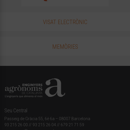
VISAT ELECTRÒNIC
MEMÒRIES
Seu Central
Passeig de Gràcia 55, 6è 6a – 08007 Barcelona
93 215 26 00
// 93 215 26 04 // 679 21 71 59