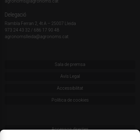
agronoms@agronoms.cat
Delegació
Rambla Ferran 2, 4t A – 25007 Lleida
973 24 43 32
/
686 17 90 48
agronomslleida@agronoms.cat
Sala de premsa
Avís Legal
Accessibilitat
Política de cookies
Accessos directes