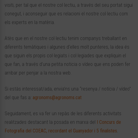
visiti, per tal que el nostre col·lectiu, a través del seu portat sigui
conegut, i aconseguir que es relacioni el nostre col·lectiu com
els experts en la matèria.
Atès que en el nostre col·lectiu tenim companys treballant en
diferents temàtiques i algunes d’elles molt punteres, la idea és
que siguin els propis col·legiats i col·legiades que expliquin el
que fan, a través d’una petita noticia o vídeo que ens poden fer
arribar per penjar a la nostra web.
Si estàs interessat/ada, envia’ns una “resenya / notícia / vídeo”
del que fas a:
agronoms@agronoms.cat
Seguidament, es va fer un repàs de les diferents activitats
realitzades destacant la posada en marxa del
I Concurs de
Fotografia del COEAC, recordant el Guanyador i 5 finalistes
.