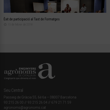
Èxit de participació al Tast de Formatges
15 de febrer de 2018
Seu Central
Passeig de Gràcia 55, 6è 6a – 08007 Barcelona
93 215 26 00
// 93 215 26 04 // 679 21 71 59
agronoms@agronoms.cat