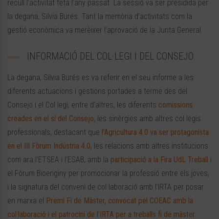
recull l’activitat feta l’any passat. La sessió va ser presidida per
la degana, Silvia Burés. Tant la memòria d’activitats com la
gestió econòmica va merèixer l’aprovació de la Junta General.
INFORMACIÓ DEL COL·LEGI I DEL CONSEJO
La degana, Silvia Burés es va referir en el seu informe a les
diferents actuacions i gestions portades a terme des del
Consejo i el Col·legi, entre d’altres, les diferents
comissions
creades en el sí del Consejo
, les sinèrgies amb altres col·legis
professionals, destacant que
l’Agricultura 4.0 va ser protagonista
en el III Fòrum Indústria 4.0
, les relacions amb altres institucions
com ara l’ETSEA i l’ESAB, amb la
participació a la Fira UdL Treball
i
el Fòrum Bioenginy per promocionar la professió entre els joves,
i la signatura del conveni de col·laboració amb l’IRTA per posar
en marxa el
Premi Fi de Màster, convocat pel COEAC amb la
col·laboració i el patrocini de l’IRTA per a treballs fi de màster