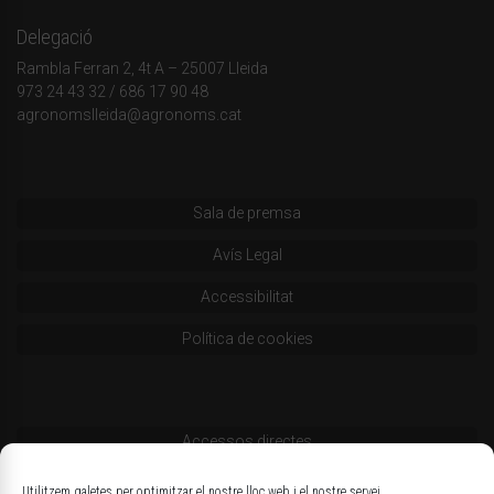
Delegació
Rambla Ferran 2, 4t A – 25007 Lleida
973 24 43 32
/
686 17 90 48
agronomslleida@agronoms.cat
Sala de premsa
Avís Legal
Accessibilitat
Política de cookies
Accessos directes
Codi deontològic
Utilitzem galetes per optimitzar el nostre lloc web i el nostre servei.