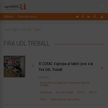
Webmail
Finestreta única
Inici
»
Àgora
»
Fira UdL Treball
FIRA UDL TREBALL
El COEAC s’apropa al talent jove a la
Fira UdL Treball
GENERAL
Escola Tècnica Superior d'Enginyeria Agrària
(ETSEA)
Estudiants
Fira UdL Treball
ODS 16
ODS 17
ODS 4
Universitat de Lleida (UdL)