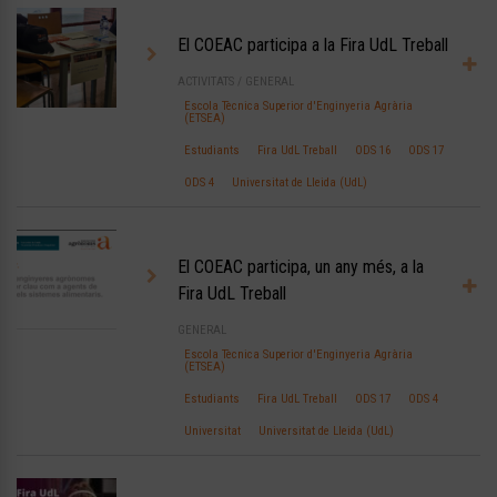
El COEAC participa a la Fira UdL Treball
ACTIVITATS
/
GENERAL
Escola Tècnica Superior d'Enginyeria Agrària
(ETSEA)
Estudiants
Fira UdL Treball
ODS 16
ODS 17
ODS 4
Universitat de Lleida (UdL)
El COEAC participa, un any més, a la
Fira UdL Treball
GENERAL
Escola Tècnica Superior d'Enginyeria Agrària
(ETSEA)
Estudiants
Fira UdL Treball
ODS 17
ODS 4
Universitat
Universitat de Lleida (UdL)