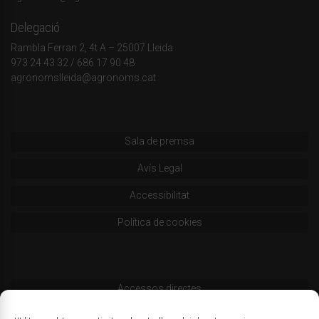
Delegació
Rambla Ferran 2, 4t A – 25007 Lleida
973 24 43 32
/
686 17 90 48
agronomslleida@agronoms.cat
Sala de premsa
Avís Legal
Accessibilitat
Política de cookies
Accessos directes
Codi deontològic