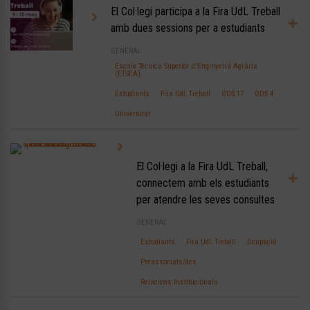
El Col·legi participa a la Fira UdL Treball
amb dues sessions per a estudiants
GENERAL
Escola Tècnica Superior d'Enginyeria Agrària
(ETSEA)
Estudiants
Fira UdL Treball
ODS 17
ODS 4
Universitat
El Col·legi a la Fira UdL Treball,
connectem amb els estudiants
per atendre les seves consultes
GENERAL
Estudiants
Fira UdL Treball
Ocupació
Preassociats/des
Relacions Institucionals