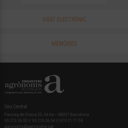
VISAT ELECTRÒNIC
MEMÒRIES
Seu Central
Passeig de Gràcia 55, 6è 6a – 08007 Barcelona
93 215 26 00
// 93 215 26 04 // 679 21 71 59
agronoms@agronoms.cat