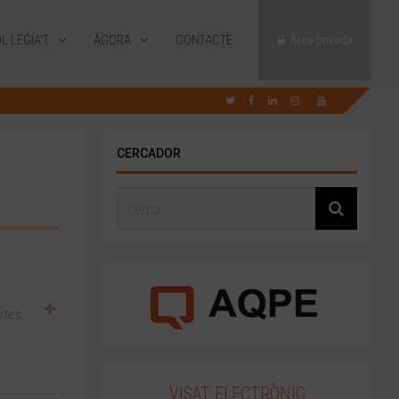
L·LEGIA’T
ÀGORA
CONTACTE
Àrea privada
CERCADOR
rtes,
VISAT ELECTRÒNIC