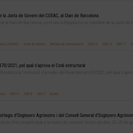
e la Junta de Govern del COEAC, al Diari de Barcelona
cat al Diari de Barcelona, on té veu la Paquita Escoi, membre de la Junta de
alunya (COEAC)
Junta de Govern
Mitjans de Comunicació
ODS 12
ODS 13
ODS 17
O
470/2021, pel qual s’aprova el Codi estructural
4 publica la Correcció d’errades del Reial decret 470/2021, pel qual s’apro
ets)
ODS 11
ODS 8
ODS 9
Visats
ol·legis d’Enginyers Agrònoms i del Consell General d’Enginyers Agròno
esús Ortiz ha participat a la reunió de caràcter tècnic els dies 23 i 24 de g