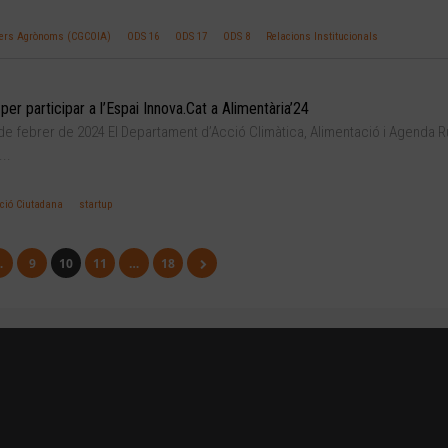
inyers Agrònoms (CGCOIA)
ODS 16
ODS 17
ODS 8
Relacions Institucionals
per participar a l’Espai Innova.Cat a Alimentària’24
 de febrer de 2024 El Departament d’Acció Climàtica, Alimentació i Agenda R
..
ació Ciutadana
startup
…
9
10
11
…
18