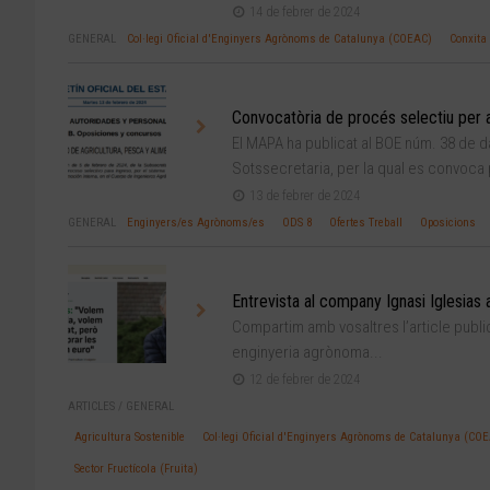
14 de febrer de 2024
GENERAL
Col·legi Oficial d'Enginyers Agrònoms de Catalunya (COEAC)
Conxita 
Convocatòria de procés selectiu per a
El MAPA ha publicat al BOE núm. 38 de d
Sotssecretaria, per la qual es convoca 
13 de febrer de 2024
GENERAL
Enginyers/es Agrònoms/es
ODS 8
Ofertes Treball
Oposicions
Entrevista al company Ignasi Iglesias a
Compartim amb vosaltres l’article public
enginyeria agrònoma...
12 de febrer de 2024
ARTICLES
/
GENERAL
Agricultura Sostenible
Col·legi Oficial d'Enginyers Agrònoms de Catalunya (CO
Sector Fructícola (Fruita)