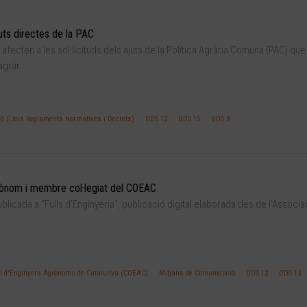
juts directes de la PAC
fecten a les sol·licituds dels ajuts de la Política Agrària Comuna (PAC) que
gràr...
ió (Lleis Reglaments Normatives i Decrets)
ODS 12
ODS 15
ODS 8
grònom i membre col·legiat del COEAC
licada a “Fulls d’Enginyeria“, publicació digital elaborada des de l’Associa
ial d'Enginyers Agrònoms de Catalunya (COEAC)
Mitjans de Comunicació
ODS 12
ODS 13