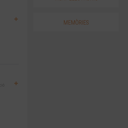
MEMÒRIES
ció