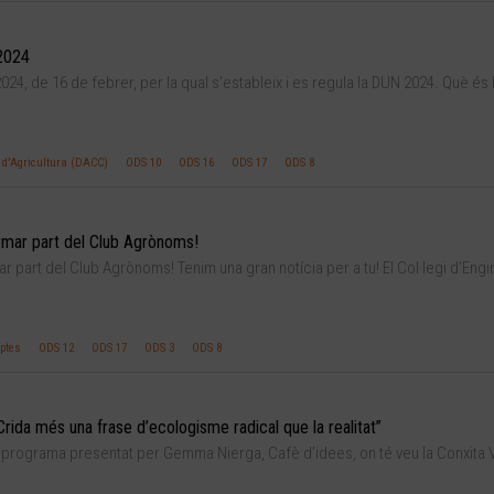
2024
4, de 16 de febrer, per la qual s’estableix i es regula la DUN 2024. Què és 
d'Agricultura (DACC)
ODS 10
ODS 16
ODS 17
ODS 8
rmar part del Club Agrònoms!
 part del Club Agrònoms! Tenim una gran notícia per a tu! El Col·legi d’Engi
ptes
ODS 12
ODS 17
ODS 3
ODS 8
“Crida més una frase d’ecologisme radical que la realitat”
 programa presentat per Gemma Nierga, Cafè d’idees, on té veu la Conxita Vi