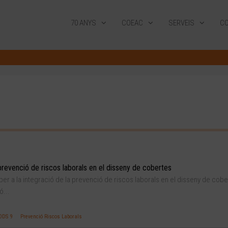
70 ANYS
COEAC
SERVEIS
CO
 prevenció de riscos laborals en el disseny de cobertes
er a la integració de la prevenció de riscos laborals en el disseny de cobe
ó...
ODS 9
Prevenció Riscos Laborals