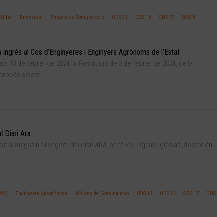
Villar
Entrevista
Mitjans de Comunicació
ODS 12
ODS 13
ODS 17
ODS 8
 ingrés al Cos d’Enginyeres i Enginyers Agrònoms de l’Estat
ata 13 de febrer de 2024 la Resolució de 5 de febrer de 2024, de la
procés select...
l Diari Ara
at al magazín ‘Mengem‘ del diari ARA, on té veu l’Ignasi Iglesias, doctor en
EAC)
Enginyeria Agronòmica
Mitjans de Comunicació
ODS 12
ODS 13
ODS 17
ODS 