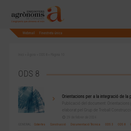
Webmail
Finestreta única
Inici
»
Àgora
»
ODS 8
»
Pàgina 10
ODS 8
Orientacions per a la integració de la
Publicació del document: Orientacions p
elaborat pel Grup de Treball Construcci
29 de febrer de 2024
GENERAL
Cobertes
Construcció
Documentació Tècnica
ODS 3
ODS 8