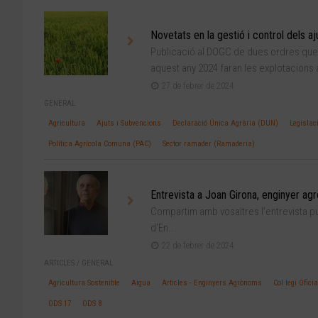
Novetats en la gestió i control dels a
Publicació al DOGC de dues ordres que a
aquest any 2024 faran les explotacions a
27 de febrer de 2024
GENERAL
Agricultura
Ajuts i Subvencions
Declaració Única Agrària (DUN)
Legislac
Política Agrícola Comuna (PAC)
Sector ramader (Ramaderia)
Entrevista a Joan Girona, enginyer a
Compartim amb vosaltres l’entrevista pub
d’En...
22 de febrer de 2024
ARTICLES
/
GENERAL
Agricultura Sostenible
Aigua
Articles - Enginyers Agrònoms
Col·legi Ofic
ODS 17
ODS 8