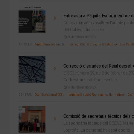
Entrevista a Paquita Escoi, membre d
Compartim amb vosaltres l’article publi
del Col·legi Oficial d’En...
9 de febrer de 2024
ARTICLES
Agricultura Sostenible
Col·legi Oficial d'Enginyers Agrònoms de Cat
Correcció d’errades del Reial decret 
El BOE número 29, de 2 de febrer de 202
Codi estructural. Documentac...
8 de febrer de 2024
GENERAL
Codi Estructural (CE)
Legislació (Lleis Reglaments Normatives i Decr
Comissió de secretaris tècnics dels c
La secretària tècnica del COEAC, Maria J
Logroño. La comissió ha estat coordi...